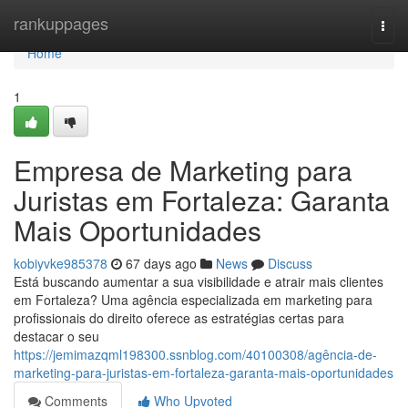
Home
rankuppages
Togg
navi
Home
1
Empresa de Marketing para
Juristas em Fortaleza: Garanta
Mais Oportunidades
kobiyvke985378
67 days ago
News
Discuss
Está buscando aumentar a sua visibilidade e atrair mais clientes
em Fortaleza? Uma agência especializada em marketing para
profissionais do direito oferece as estratégias certas para
destacar o seu
https://jemimazqml198300.ssnblog.com/40100308/agência-de-
marketing-para-juristas-em-fortaleza-garanta-mais-oportunidades
Comments
Who Upvoted