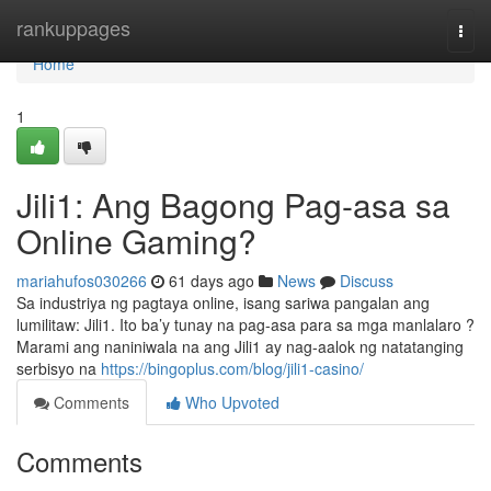
Home
rankuppages
Togg
navi
Home
1
Jili1: Ang Bagong Pag-asa sa
Online Gaming?
mariahufos030266
61 days ago
News
Discuss
Sa industriya ng pagtaya online, isang sariwa pangalan ang
lumilitaw: Jili1. Ito ba’y tunay na pag-asa para sa mga manlalaro ?
Marami ang naniniwala na ang Jili1 ay nag-aalok ng natatanging
serbisyo na
https://bingoplus.com/blog/jili1-casino/
Comments
Who Upvoted
Comments