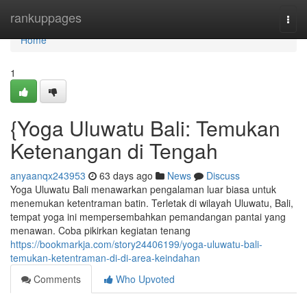
Home
rankuppages
Togg
navi
Home
1
{Yoga Uluwatu Bali: Temukan
Ketenangan di Tengah
anyaanqx243953
63 days ago
News
Discuss
Yoga Uluwatu Bali menawarkan pengalaman luar biasa untuk
menemukan ketentraman batin. Terletak di wilayah Uluwatu, Bali,
tempat yoga ini mempersembahkan pemandangan pantai yang
menawan. Coba pikirkan kegiatan tenang
https://bookmarkja.com/story24406199/yoga-uluwatu-bali-
temukan-ketentraman-di-di-area-keindahan
Comments
Who Upvoted