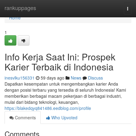
Home
rankuppages
Togg
navi
Home
1
Info Kerja Saat Ini: Prospek
Karier Terbaik di Indonesia
inesvlku156331
59 days ago
News
Discuss
Dapatkan kesempatan untuk mengembangkan karier Anda
dengan posisi terbaru yang tersedia di seluruh Indonesia! Kami
memberikan berbagai macam pekerjaan di berbagai industri,
mulai dari bidang teknologi, keuangan,
https://blakedqyq841486.eedblog.com/profile
Comments
Who Upvoted
Comments