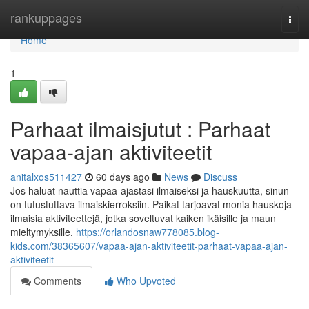
Home
rankuppages
Togg
navi
Home
1
Parhaat ilmaisjutut : Parhaat
vapaa-ajan aktiviteetit
anitalxos511427
60 days ago
News
Discuss
Jos haluat nauttia vapaa-ajastasi ilmaiseksi ja hauskuutta, sinun
on tutustuttava ilmaiskierroksiin. Paikat tarjoavat monia hauskoja
ilmaisia aktiviteettejä, jotka soveltuvat kaiken ikäisille ja maun
mieltymyksille.
https://orlandosnaw778085.blog-
kids.com/38365607/vapaa-ajan-aktiviteetit-parhaat-vapaa-ajan-
aktiviteetit
Comments
Who Upvoted