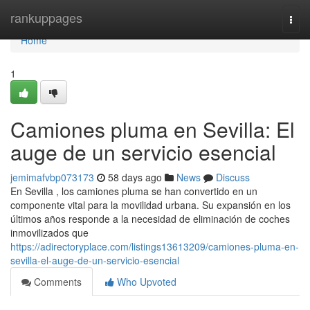
Home
rankuppages
Togg
navi
Home
1
Camiones pluma en Sevilla: El
auge de un servicio esencial
jemimafvbp073173
58 days ago
News
Discuss
En Sevilla , los camiones pluma se han convertido en un
componente vital para la movilidad urbana. Su expansión en los
últimos años responde a la necesidad de eliminación de coches
inmovilizados que
https://adirectoryplace.com/listings13613209/camiones-pluma-en-
sevilla-el-auge-de-un-servicio-esencial
Comments
Who Upvoted