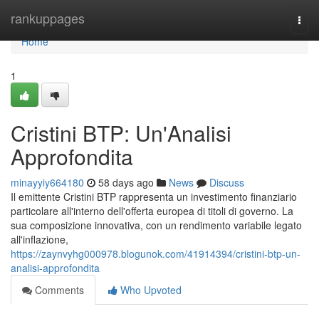
Home
rankuppages
Togg
navi
Home
1
Cristini BTP: Un'Analisi
Approfondita
minayyiy664180
58 days ago
News
Discuss
Il emittente Cristini BTP rappresenta un investimento finanziario
particolare all'interno dell'offerta europea di titoli di governo. La
sua composizione innovativa, con un rendimento variabile legato
all'inflazione,
https://zaynvyhg000978.blogunok.com/41914394/cristini-btp-un-
analisi-approfondita
Comments
Who Upvoted