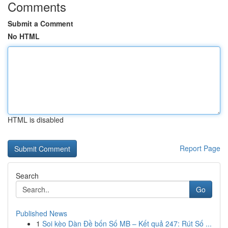
Comments
Submit a Comment
No HTML
HTML is disabled
Report Page
Search
Go
Published News
1
Soi kèo Dàn Đề bốn Số MB – Kết quả 247: Rút Số ...