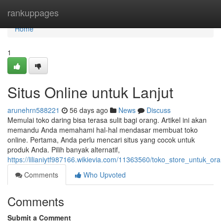
Home
rankuppages
Home
1
Situs Online untuk Lanjut
arunehrn588221
56 days ago
News
Discuss
Memulai toko daring bisa terasa sulit bagi orang. Artikel ini akan
memandu Anda memahami hal-hal mendasar membuat toko
online. Pertama, Anda perlu mencari situs yang cocok untuk
produk Anda. Pilih banyak alternatif,
https://lilianiytf987166.wikievia.com/11363560/toko_store_untuk_or
Comments
Who Upvoted
Comments
Submit a Comment