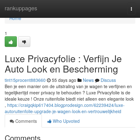
Home
rankuppages
Togg
navi
Home
1
Luxe Privacyfolie : Verfijn Je
Auto Look en Bescherming
tint15procent883660
55 days ago
News
Discuss
Ben je een manier om de uitstraling van je wagen te verfijnen en
tegelijkertijd meer privacy te behouden ? Luxe Privacyfolie is de
ideale keuze ! Onze ruitenfolie biedt niet alleen een elegante look
,
https://craigqkip617404.blogprodesign.com/62239424/luxe-
autoruitenfolie-upgrade-je-wagen-look-en-vertrouwelijkheid
Comments
Who Upvoted
Comments