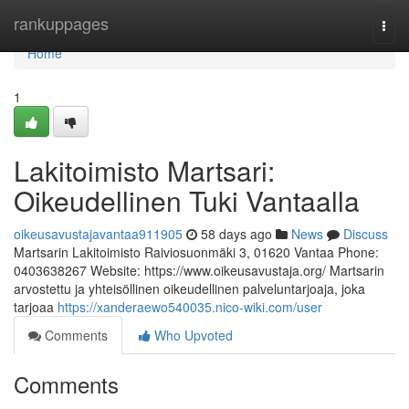
Home
rankuppages
Togg
navi
Home
1
Lakitoimisto Martsari:
Oikeudellinen Tuki Vantaalla
oikeusavustajavantaa911905
58 days ago
News
Discuss
Martsarin Lakitoimisto Raiviosuonmäki 3, 01620 Vantaa Phone:
0403638267 Website: https://www.oikeusavustaja.org/ Martsarin
arvostettu ja yhteisöllinen oikeudellinen palveluntarjoaja, joka
tarjoaa
https://xanderaewo540035.nico-wiki.com/user
Comments
Who Upvoted
Comments