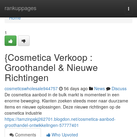
Home
rankuppages
Togg
navi
Home
1
{Cosmetica Verkoop :
Groothandel & Nieuwe
Richtingen
cosmeticswholesale944757
56 days ago
News
Discuss
De cosmetica aanbod in de bulk markt is momenteel in een
enorme beweging. Klanten zoeken steeds meer naar duurzame
items en nieuwe oplossingen. Deze nieuwe richtingen op de
cosmetica industrie
https://tamzinpskj262701.blogdon.net/cosmetica-aanbod-
groothandel-ontwikkelingen-57777401
Comments
Who Upvoted