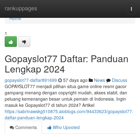
Home
rankuppages
Togg
navi
Home
1
Gopayslot77 Daftar: Panduan
Lengkap 2024
gopayslot77-daftar891699
57 days ago
News
Discuss
GOPAYSLOT77 menjadi pilihan situs game online resmi gacor
gampang menang dengan copyright mudah, akses stabil, dan
peluang kemenangan besar untuk pemain di Indonesia. Ingin
masuk ke Gopayslot77 di tahun 2024? Artikel
https://sabrinawskg510875.aioblogs.com/94433623/gopayslot77-
daftar-panduan-lengkap-2024
Comments
Who Upvoted