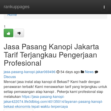
Home
rankuppages
Togg
navi
Home
1
Jasa Pasang Kanopi Jakarta
Tarif Terjangkau Pengerjaan
Profesional
jasa-pasang-kanopi-jakar069496
54 days ago
News
Discuss
Mencari jasa instal atap kanopi di Bekasi? Kami hadir dengan
penawaran terbaik! Kami menawarkan tarif yang terjangkau untuk
setiap pemasangan atap kanopi . Pekerja kami profesional siap
melakukan
https://jasa-pasang-kanopi-
jakar422074.life3dblog.com/40135014/layanan-pasang-kanopi-
bekasi-ekonomis-tepat-waktu-terpercaya