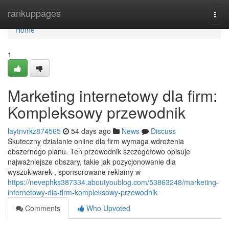
Home
rankuppages
Togg
navi
Home
1
Marketing internetowy dla firm:
Kompleksowy przewodnik
laytnvrkz874565
54 days ago
News
Discuss
Skuteczny działanie online dla firm wymaga wdrożenia
obszernego planu. Ten przewodnik szczegółowo opisuje
najważniejsze obszary, takie jak pozycjonowanie dla
wyszukiwarek , sponsorowane reklamy w
https://nevephks387334.aboutyoublog.com/53863248/marketing-
internetowy-dla-firm-kompleksowy-przewodnik
Comments
Who Upvoted