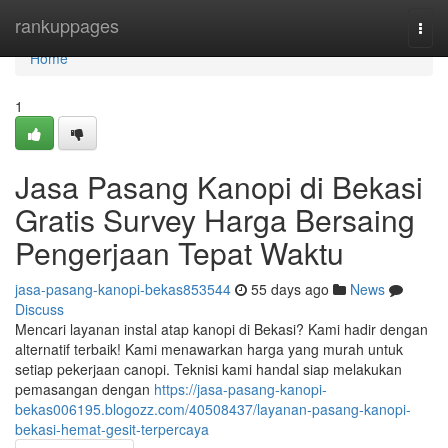
Home
rankuppages
Togg
navi
Home
1
Jasa Pasang Kanopi di Bekasi
Gratis Survey Harga Bersaing
Pengerjaan Tepat Waktu
jasa-pasang-kanopi-bekas853544
55 days ago
News
Discuss
Mencari layanan instal atap kanopi di Bekasi? Kami hadir dengan
alternatif terbaik! Kami menawarkan harga yang murah untuk
setiap pekerjaan canopi. Teknisi kami handal siap melakukan
pemasangan dengan
https://jasa-pasang-kanopi-
bekas006195.blogozz.com/40508437/layanan-pasang-kanopi-
bekasi-hemat-gesit-terpercaya