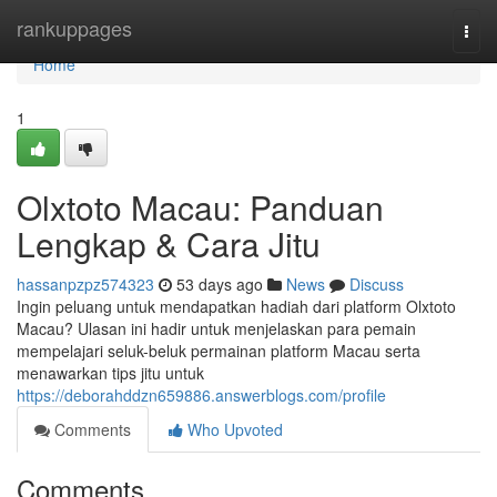
Home
rankuppages
Togg
navi
Home
1
Olxtoto Macau: Panduan
Lengkap & Cara Jitu
hassanpzpz574323
53 days ago
News
Discuss
Ingin peluang untuk mendapatkan hadiah dari platform Olxtoto
Macau? Ulasan ini hadir untuk menjelaskan para pemain
mempelajari seluk-beluk permainan platform Macau serta
menawarkan tips jitu untuk
https://deborahddzn659886.answerblogs.com/profile
Comments
Who Upvoted
Comments