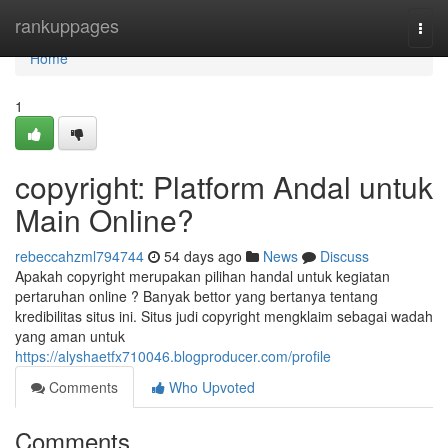
Home
rankuppages
Togg
navi
Home
1
copyright: Platform Andal untuk
Main Online?
rebeccahzml794744
54 days ago
News
Discuss
Apakah copyright merupakan pilihan handal untuk kegiatan
pertaruhan online ? Banyak bettor yang bertanya tentang
kredibilitas situs ini. Situs judi copyright mengklaim sebagai wadah
yang aman untuk
https://alyshaetfx710046.blogproducer.com/profile
Comments
Who Upvoted
Comments