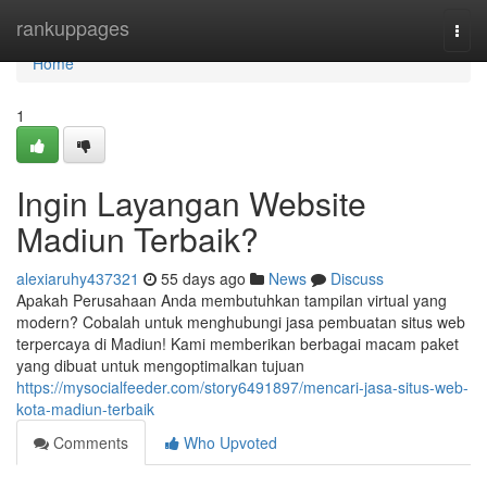
Home
rankuppages
Togg
navi
Home
1
Ingin Layangan Website
Madiun Terbaik?
alexiaruhy437321
55 days ago
News
Discuss
Apakah Perusahaan Anda membutuhkan tampilan virtual yang
modern? Cobalah untuk menghubungi jasa pembuatan situs web
terpercaya di Madiun! Kami memberikan berbagai macam paket
yang dibuat untuk mengoptimalkan tujuan
https://mysocialfeeder.com/story6491897/mencari-jasa-situs-web-
kota-madiun-terbaik
Comments
Who Upvoted