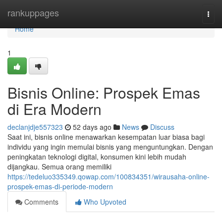
Home
rankuppages
Togg
navi
Home
1
Bisnis Online: Prospek Emas
di Era Modern
declanjdje557323
52 days ago
News
Discuss
Saat ini, bisnis online menawarkan kesempatan luar biasa bagi
individu yang ingin memulai bisnis yang menguntungkan. Dengan
peningkatan teknologi digital, konsumen kini lebih mudah
dijangkau. Semua orang memiliki
https://tedeluo335349.qowap.com/100834351/wirausaha-online-
prospek-emas-di-periode-modern
Comments
Who Upvoted