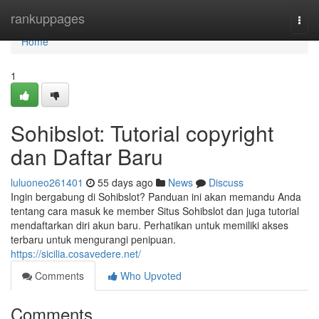
Home
rankuppages
Togg
navi
Home
1
Sohibslot: Tutorial copyright
dan Daftar Baru
luluoneo261401
55 days ago
News
Discuss
Ingin bergabung di Sohibslot? Panduan ini akan memandu Anda
tentang cara masuk ke member Situs Sohibslot dan juga tutorial
mendaftarkan diri akun baru. Perhatikan untuk memiliki akses
terbaru untuk mengurangi penipuan.
https://sicilia.cosavedere.net/
Comments
Who Upvoted
Comments