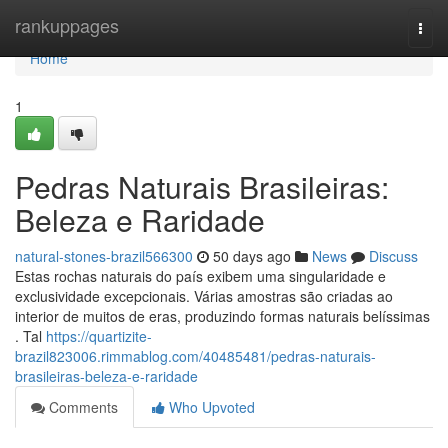
Home
rankuppages
Togg
navi
Home
1
Pedras Naturais Brasileiras:
Beleza e Raridade
natural-stones-brazil566300
50 days ago
News
Discuss
Estas rochas naturais do país exibem uma singularidade e
exclusividade excepcionais. Várias amostras são criadas ao
interior de muitos de eras, produzindo formas naturais belíssimas
. Tal
https://quartizite-
brazil823006.rimmablog.com/40485481/pedras-naturais-
brasileiras-beleza-e-raridade
Comments
Who Upvoted