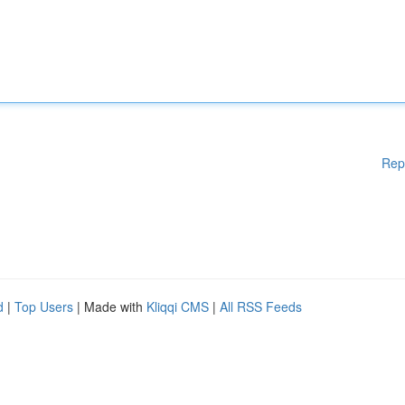
Rep
d
|
Top Users
| Made with
Kliqqi CMS
|
All RSS Feeds