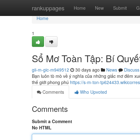
Home
rankuppages
Home
New
Submit
G
Home
1
Sổ Mơ Toàn Tập: Bí Quyế
gii-m-gic-m949512
30 days ago
News
Discuss
Bạn luôn tò mò về ý nghĩa của những giấc mơ đêm xuốn
thế giới phong phú
https://s-m-ton-tp624433.wikico
Comments
Who Upvoted
Comments
Submit a Comment
No HTML