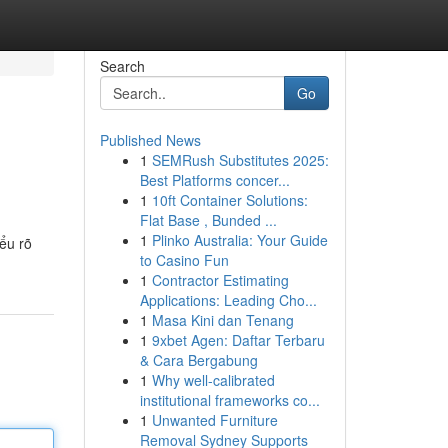
Search
Go
Published News
1
SEMRush Substitutes 2025:
Best Platforms concer...
1
10ft Container Solutions:
Flat Base , Bunded ...
1
Plinko Australia: Your Guide
ểu rõ
to Casino Fun
1
Contractor Estimating
Applications: Leading Cho...
1
Masa Kini dan Tenang
1
9xbet Agen: Daftar Terbaru
& Cara Bergabung
1
Why well-calibrated
institutional frameworks co...
1
Unwanted Furniture
Removal Sydney Supports