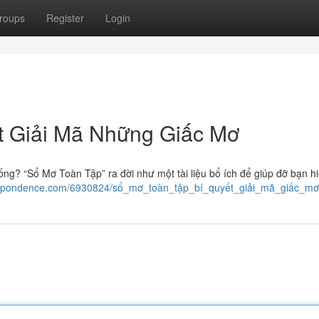
roups
Register
Login
t Giải Mã Những Giấc Mơ
g? “Sổ Mơ Toàn Tập” ra đời như một tài liệu bổ ích để giúp đỡ bạn hi
rrespondence.com/6930824/sổ_mơ_toàn_tập_bí_quyết_giải_mã_giấc_mơ