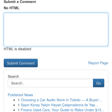
Submit a Comment
No HTML
HTML is disabled
Report Page
Search
Go
Published News
1
Choosing a Car Audio Store in Toledo — A Buyer'...
1
Sayın Koray Yalçin Hayatı Çalışmalarına ile Yap...
1
Fresno Used Cars: Your Guide to Rides Under $15...