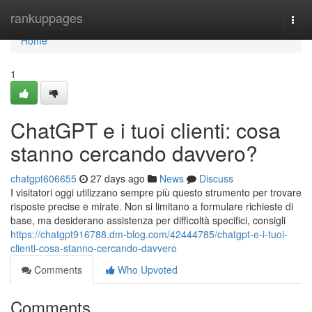
Home
rankuppages
Togg
navi
Home
1
ChatGPT e i tuoi clienti: cosa
stanno cercando davvero?
chatgpt606655
27 days ago
News
Discuss
I visitatori oggi utilizzano sempre più questo strumento per trovare
risposte precise e mirate. Non si limitano a formulare richieste di
base, ma desiderano assistenza per difficoltà specifici, consigli
https://chatgpt916788.dm-blog.com/42444785/chatgpt-e-i-tuoi-
clienti-cosa-stanno-cercando-davvero
Comments
Who Upvoted
Comments