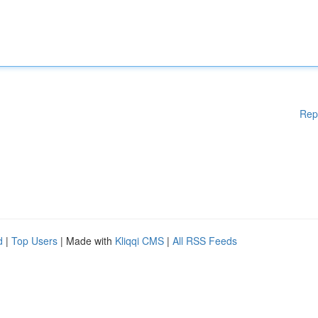
Rep
d
|
Top Users
| Made with
Kliqqi CMS
|
All RSS Feeds