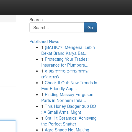
Search
Go
Published News
1
{BATIK77: Mengenal Lebih
Dekat Brand Karya Bat...
1
Protecting Your Trades:
Insurance for Plumbers,...
1
שחזור מידע: מדריך מקיף
למתחילים
1
Check It Out: New Trends in
Eco-Friendly App...
1
Finding Massey Ferguson
Parts in Northern Irela...
1
This Honey Badger 300 BO
: A Small Arms' Might
1
Crit Hit Ceramics: Achieving
the Perfect Shatter
1
Agro Shade Net Making