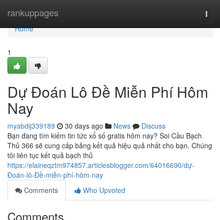
Home
rankuppages
Togg
navi
Home
1
Dự Đoán Lô Đề Miễn Phí Hôm
Nay
myabdij339189
30 days ago
News
Discuss
Bạn đang tìm kiếm tin tức xổ số gratis hôm nay? Soi Cầu Bạch
Thủ 366 sẽ cung cấp bảng kết quả hiệu quả nhất cho bạn. Chúng
tôi liên tục kết quả bạch thủ
https://elaineqztm974857.articlesblogger.com/64016690/dự-
Đoán-lô-Đề-miễn-phí-hôm-nay
Comments
Who Upvoted
Comments