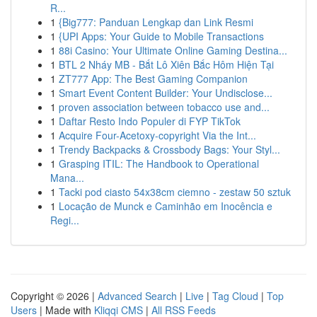
R...
1
{Big777: Panduan Lengkap dan Link Resmi
1
{UPI Apps: Your Guide to Mobile Transactions
1
88i Casino: Your Ultimate Online Gaming Destina...
1
BTL 2 Nháy MB - Bắt Lô Xiên Bắc Hôm Hiện Tại
1
ZT777 App: The Best Gaming Companion
1
Smart Event Content Builder: Your Undisclose...
1
proven association between tobacco use and...
1
Daftar Resto Indo Populer di FYP TikTok
1
Acquire Four-Acetoxy-copyright Via the Int...
1
Trendy Backpacks & Crossbody Bags: Your Styl...
1
Grasping ITIL: The Handbook to Operational
Mana...
1
Tacki pod ciasto 54x38cm ciemno - zestaw 50 sztuk
1
Locação de Munck e Caminhão em Inocência e
Regi...
Copyright © 2026 |
Advanced Search
|
Live
|
Tag Cloud
|
Top
Users
| Made with
Kliqqi CMS
|
All RSS Feeds