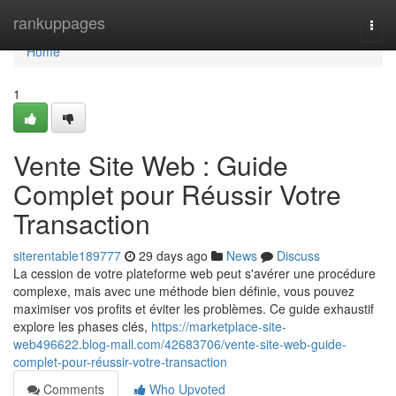
Home
rankuppages
Togg
navi
Home
1
Vente Site Web : Guide
Complet pour Réussir Votre
Transaction
siterentable189777
29 days ago
News
Discuss
La cession de votre plateforme web peut s'avérer une procédure
complexe, mais avec une méthode bien définie, vous pouvez
maximiser vos profits et éviter les problèmes. Ce guide exhaustif
explore les phases clés,
https://marketplace-site-
web496622.blog-mall.com/42683706/vente-site-web-guide-
complet-pour-réussir-votre-transaction
Comments
Who Upvoted