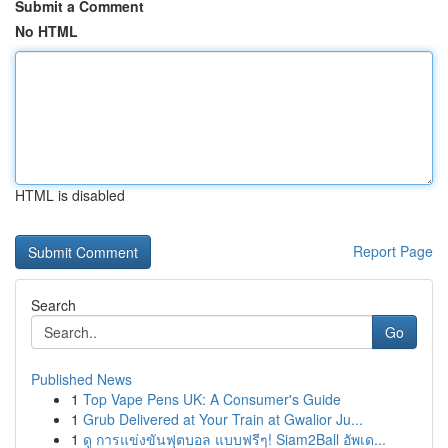
Submit a Comment
No HTML
HTML is disabled
Report Page
Search
Go
Published News
1
Top Vape Pens UK: A Consumer's Guide
1
Grub Delivered at Your Train at Gwalior Ju...
1
ดู การแข่งขันฟุตบอล แบบฟรีๆ! Siam2Ball อัพเด...