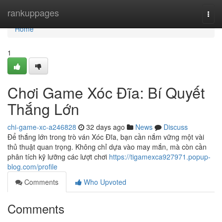
Home
rankuppages
Togg
navi
Home
1
Chơi Game Xóc Đĩa: Bí Quyết
Thắng Lớn
chi-game-xc-a246828
32 days ago
News
Discuss
Để thắng lớn trong trò ván Xóc Đĩa, bạn cần nắm vững một vài
thủ thuật quan trọng. Không chỉ dựa vào may mắn, mà còn cần
phân tích kỹ lưỡng các lượt chơi
https://tigamexca927971.popup-
blog.com/profile
Comments
Who Upvoted
Comments