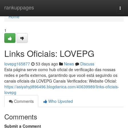
Home
rankuppages
Togg
navi
Home
1
Links Oficiais: LOVEPG
lovepg165877
53 days ago
News
Discuss
Esta página serve como hub oficial de verificação das nossas
redes e perfis externos, garantindo que você está seguindo os
canais oficiais da LOVEPG Canais Verificados: Website Oficial:
https://asiyahyji896496.blogdanica.com/40639989/links-oficiais-
lovepg
Comments
Who Upvoted
Comments
Submit a Comment